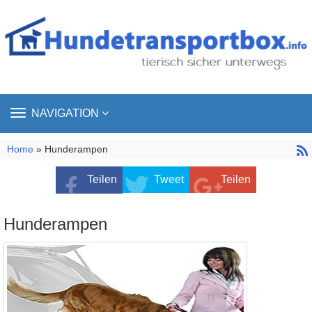
TOGGLE
NAVIGATION
NAVIGATION
Home
» Hunderampen
Teilen
Tweet
Teilen
Hunderampen