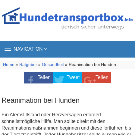
TOGGLE
NAVIGATION
NAVIGATION
Home
»
Ratgeber
»
Gesundheit
» Reanimation bei Hunden
Teilen
Tweet
Teilen
Reanimation bei Hunden
Ein Atemstillstand oder Herzversagen erfordert
schnellstmögliche Hilfe. Man sollte direkt mit den
Reanimationsmaßnahmen beginnen und diese fortführen bis
der Tierarzt eintrifft. Jeder Hundebesitzer sollte wissen wie er