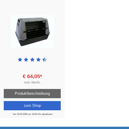
€ 64,05*
inkl. MwSt.
Produktbeschreibung
zum Shop
*am 22.02.2020 um 13:43 Uhr aktualisiert