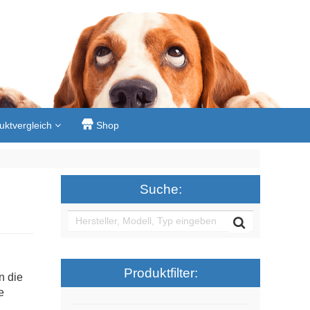
uktvergleich
Shop
Suche:
Produktfilter:
n die
e