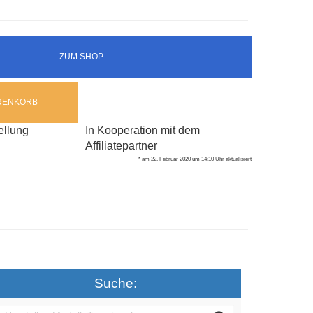
ZUM SHOP
ARENKORB
ellung
In Kooperation mit dem
Affiliatepartner
* am 22. Februar 2020 um 14:10 Uhr aktualisiert
Suche: