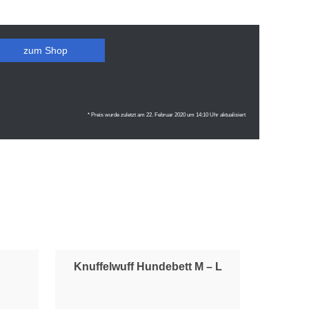
zum Shop
* Preis wurde zuletzt am 22. Februar 2020 um 14:10 Uhr aktualisiert
Knuffelwuff Hundebett M – L
d