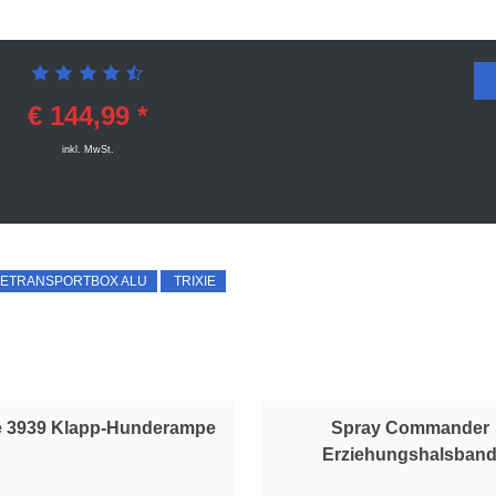
€ 144,99 *
inkl. MwSt.
ETRANSPORTBOX ALU
TRIXIE
ie 3939 Klapp-Hunderampe
Spray Commander
Erziehungshalsban