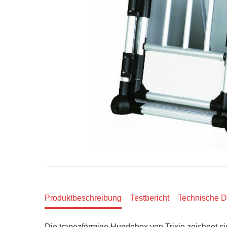
Produktbeschreibung
Testbericht
Technische D
Die trapezförmige Hundebox von Trixie zeichnet sic