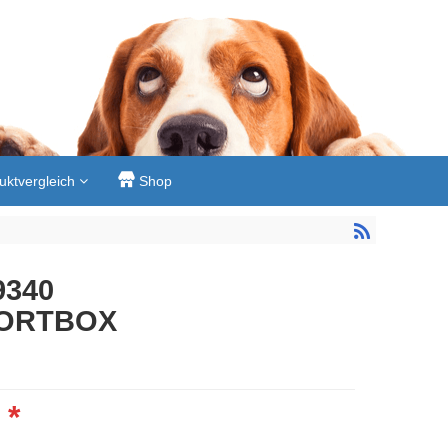
uktvergleich
Shop
340 
ORTBOX
*