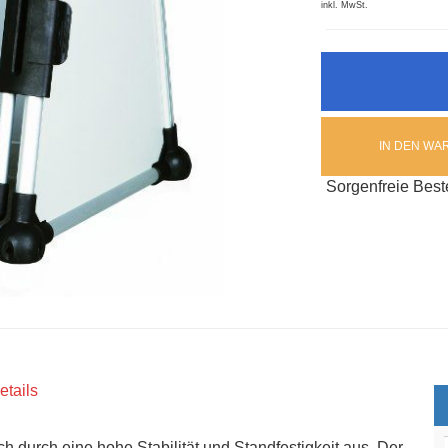
inkl. MwSt.
IN DEN W
Sorgenfreie Best
etails
h durch eine hohe Stabilität und Standfestigkeit aus. Der