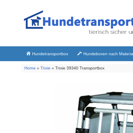
Hundetransportbox
Hundeboxen nach Materia
Home
»
Trixie
» Trixie 39340 Transportbox