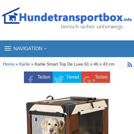
TOGGLE
NAVIGATION
NAVIGATION
Home
»
Karlie
» Karlie Smart Top De Luxe 61 x 46 x 43 cm
Teilen
Tweet
Teilen