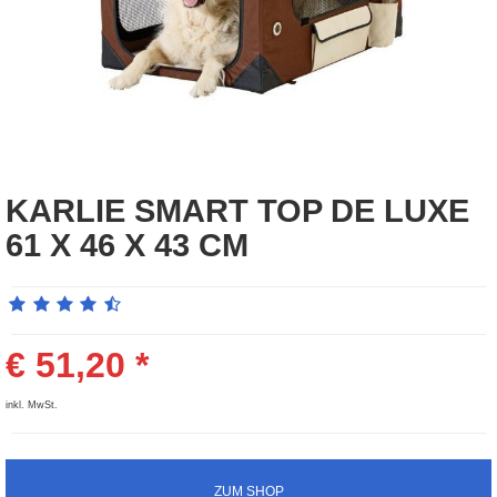
KARLIE SMART TOP DE LUXE 
61 X 46 X 43 CM
€
51,20
*
inkl. MwSt.
ZUM SHOP